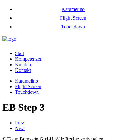
Karamelino
Flight Screen
Touchdown
Start
Kompetenzen
Kunden
Kontakt
Karamelino
Flight Screen
Touchdown
EB Step 3
Prev
Next
© Team Bernstein GmbH. Alle Rechte vorbehalten.